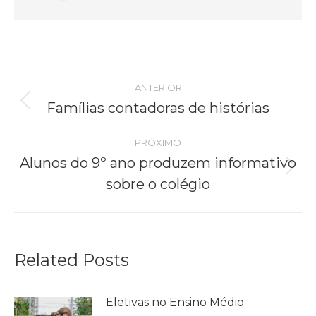
Navegação
ANTERIOR
de
Famílias contadoras de histórias
Post
anterior:
post:
PRÓXIMO
Alunos do 9º ano produzem informativo
Próximo
sobre o colégio
post:
Related Posts
Eletivas no Ensino Médio