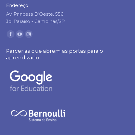
Endereço
Av. Princesa D’Oeste, 556
Jd. Paraíso - Campinas/SP
Encontre-nos em:
Facebook
YouTube
Instagram
page
page
page
Parcerias que abrem as portas para o
opens
opens
opens
aprendizado
in
in
in
new
new
new
window
window
window