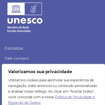
Contatos
Fale conosco
fale@colegioasther.com.br
Valorizamos sua privacidade
Trabalhe conosco
Utilizamos cookies para aprimorar sua experiência de
rh@colegioasther.com.br
navegação, exibir anúncios ou conteúdo personalizado
Ouvidoria
e analisar nosso tráfego. Ao clicar em “Aceitar todos”,
ouvidoria@colegioasther.com.br
você concorda com a nossa
Política de Privacidade e
Proteção de Dados.