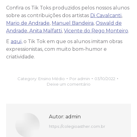
Confira os Tik Toks produzidos pelos nossos alunos
sobre
as contribuições dos artistas
Di Cavalcanti
,
Mario de Andrade
,
Manuel Bandeira
,
Oswald de
Andrade
,
Anita Malfatti
,
Vicente do Rego Monteiro
.
E
aqui,
o Tik Tok em que os alunos imitam obras
expressionistas, com muito bom-humor e
criatividade.
Category:
Ensino Médio
Por
admin
03/10/2022
Deixe um comentário
Autor:
admin
https://colegioasther.com.br