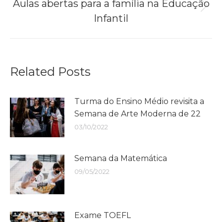
Aulas abertas para a família na Educação
Próximo
Infantil
post:
Related Posts
Turma do Ensino Médio revisita a
Semana de Arte Moderna de 22
03/10/2022
Semana da Matemática
09/05/2022
Exame TOEFL