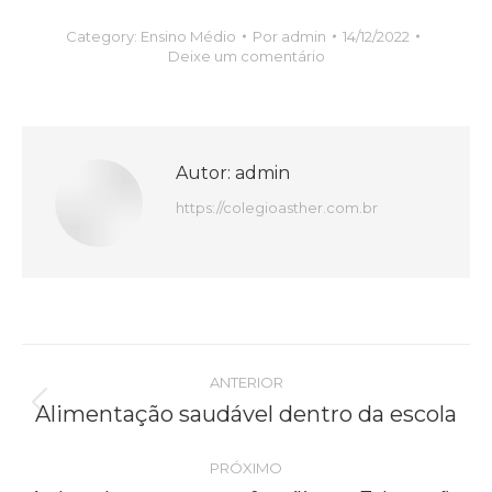
Category:
Ensino Médio
Por
admin
14/12/2022
Deixe um comentário
Autor:
admin
https://colegioasther.com.br
Navegação
ANTERIOR
de
Alimentação saudável dentro da escola
Post
anterior:
post:
PRÓXIMO