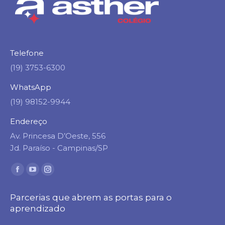
Telefone
(19) 3753-6300
WhatsApp
(19) 98152-9944
Endereço
Av. Princesa D’Oeste, 556
Jd. Paraíso - Campinas/SP
Encontre-nos em:
Facebook
YouTube
Instagram
page
page
page
Parcerias que abrem as portas para o
opens
opens
opens
aprendizado
in
in
in