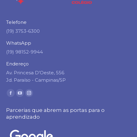
Telefone
(19) 3753-6300
WhatsApp
(19) 98152-9944
Endereço
Av. Princesa D’Oeste, 556
Jd. Paraíso - Campinas/SP
Encontre-nos em:
Facebook
YouTube
Instagram
page
page
page
Parcerias que abrem as portas para o
opens
opens
opens
aprendizado
in
in
in
new
new
new
window
window
window