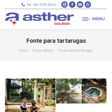
Instagram
Facebook
YouTube
Whatsapp
Tel.: (19) 3753-6300
page
page
page
page
opens
opens
opens
opens
MENU
in
in
in
in
new
new
new
new
window
window
window
window
Fonte para tartarugas
Você está aqui:
Início
Photo Album
Fonte para tartarugas