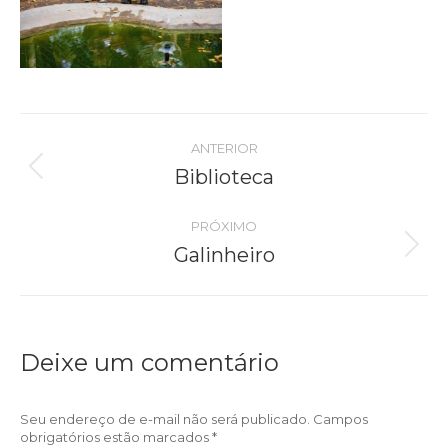
Navegação
ANTERIOR
do
Biblioteca
Álbum
anterior:
Álbum
PRÓXIMO
Galinheiro
Próximo
álbum:
Deixe um comentário
Seu endereço de e-mail não será publicado. Campos
obrigatórios estão marcados
*