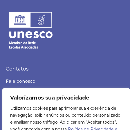
Contatos
Fale conosco
fale@colegioasther.com.br
Valorizamos sua privacidade
Trabalhe conosco
Utilizamos cookies para aprimorar sua experiência de
rh@colegioasther.com.br
navegação, exibir anúncios ou conteúdo personalizado
Ouvidoria
e analisar nosso tráfego. Ao clicar em “Aceitar todos”,
ouvidoria@colegioasther.com.br
você concorda com a nossa
Política de Privacidade e