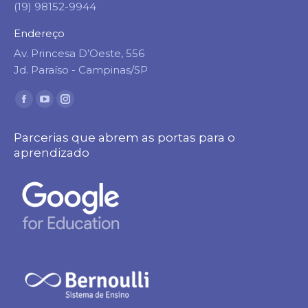
(19) 98152-9944
Endereço
Av. Princesa D’Oeste, 556
Jd. Paraíso - Campinas/SP
Encontre-nos em:
Facebook
YouTube
Instagram
page
page
page
Parcerias que abrem as portas para o
opens
opens
opens
aprendizado
in
in
in
new
new
new
window
window
window