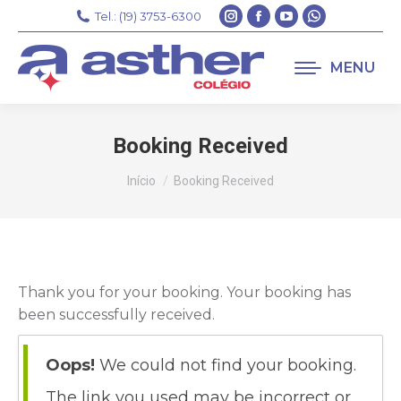
Instagram
Facebook
YouTube
Whatsapp
Tel.: (19) 3753-6300
page
page
page
page
opens
opens
opens
opens
MENU
in
in
in
in
new
new
new
new
window
window
window
window
Booking Received
Você está aqui:
Início
Booking Received
Thank you for your booking. Your booking has
been successfully received.
Oops!
We could not find your booking.
The link you used may be incorrect or