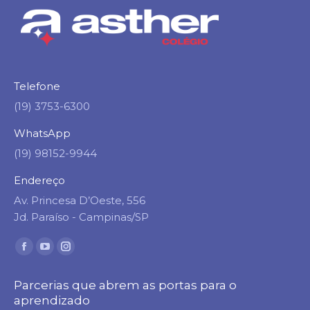
Telefone
(19) 3753-6300
WhatsApp
(19) 98152-9944
Endereço
Av. Princesa D’Oeste, 556
Jd. Paraíso - Campinas/SP
Encontre-nos em:
Facebook
YouTube
Instagram
page
page
page
Parcerias que abrem as portas para o
opens
opens
opens
aprendizado
in
in
in