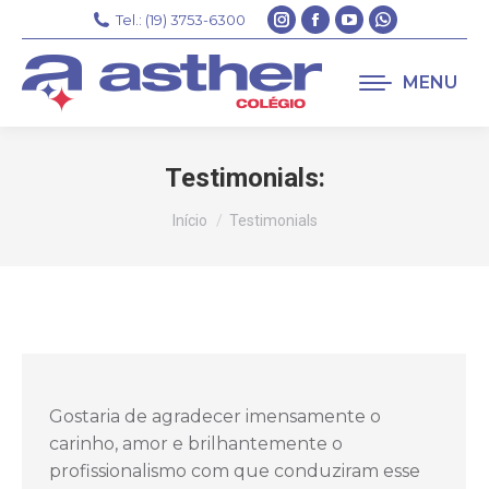
Instagram
Facebook
YouTube
Whatsapp
Tel.: (19) 3753-6300
page
page
page
page
opens
opens
opens
opens
MENU
in
in
in
in
new
new
new
new
window
window
window
window
Testimonials:
Você está aqui:
Início
Testimonials
Gostaria de agradecer imensamente o
carinho, amor e brilhantemente o
profissionalismo com que conduziram esse